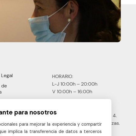
a Legal
HORARIO:
L-J 10:00h – 20:00h
a de
V 10:00h – 16:00h
s
a de
916 405 069
idad
ante para nosotros
C/ Juan Ramón Jiménez Nº 4.
Portal 1, 1º C. 28232. Las Rozas.
pcionales para mejorar la experiencia y compartir
Madrid
 que implica la transferencia de datos a terceros