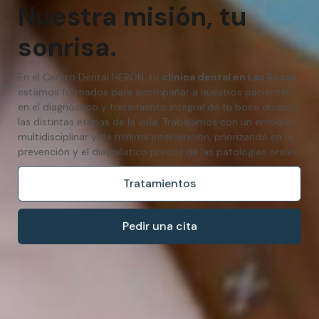
Nuestra misión, tu
sonrisa.
En el Centro Dental HERON, tu
clínica dental en Las Rozas
,
estamos formados para acompañar a nuestros pacientes
en el diagnóstico y tratamiento integral de tu boca durante
las distintas etapas de la vida. Trabajamos con un enfoque
multidisciplinar y de mínima intervención, priorizando en la
prevención y el diagnóstico precoz de las patologías orales.
Tratamientos
Pedir una cita